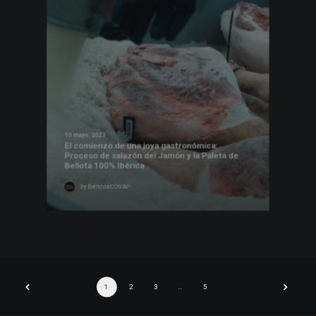
10 mayo, 2023
El comienzo de una joya gastronómica:
Proceso de salazón del Jamón y la Paleta de
Bellota 100% Ibérica
by IbéricosCOVAP
1
2
3
…
5