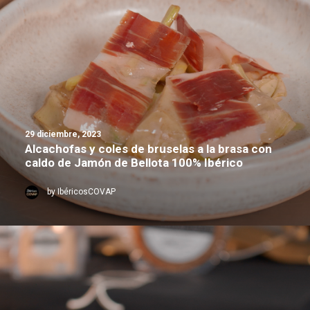
29 diciembre, 2023
Alcachofas y coles de bruselas a la brasa con
caldo de Jamón de Bellota 100% Ibérico
by IbéricosCOVAP