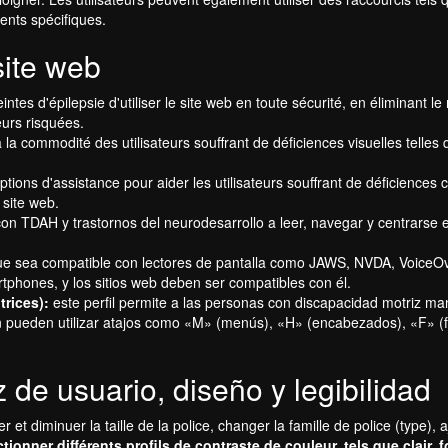
ents spécifiques.
site web
ntes d'épilepsie d'utiliser le site web en toute sécurité, en éliminant l
eurs risquées.
a commodité des utilisateurs souffrant de déficiences visuelles telles qu
ptions d'assistance pour aider les utilisateurs souffrant de déficiences co
 site web.
n TDAH y trastornos del neurodesarrollo a leer, navegar y centrarse en 
ue sea compatible con lectores de pantalla como JAWS, NVDA, VoiceOve
tphones, y los sitios web deben ser compatibles con él.
trices):
este perfil permite a las personas con discapacidad motriz mane
 pueden utilizar atajos como «M» (menús), «H» (encabezados), «F» (for
z de usuario, diseño y legibilidad
 et diminuer la taille de la police, changer la famille de police (type), 
tionner différents profils de contraste de couleur, tels que clair