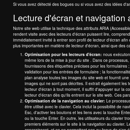
Si vous avez détecté des bogues ou si vous avez des idées d'amé
Lecture d'écran et navigation 
Notre site web utilise la technique des attributs ARIA (Accessib
rendent visite avec des lecteurs d'écran puissent lire, comprendre
immédiatement invité à entrer son profil de lecteur d'écran afin
plus importantes en matière de lecteur d'écran, ainsi que des ca
Optimisation pour les lecteurs d'écran:
nous exécutons
même lors de la mise à jour du site . Dans ce processus, 
fournissons des étiquettes précises pour les formulaires ;
validation pour les entrées de formulaire ; la fonctionnal
plan analyse toutes les images du site web et fournit une 
images qui ne sont pas décrites. Il extrait également les
lecteur d'écran à tout moment, il suffit d'appuyer sur la
lecteur d'écran dès qu'ils entrent sur le site web. Ces 
Optimisation de la navigation au clavier:
Le processus 
être utilisé avec le clavier. Cela inclut la possibilité de 
Esc, d'activer les boutons et les liens avec la touche Ent
ou la touche Enter. En outre, les utilisateurs du clavier
premiers éléments sur le site à la navigation au clavier. 
apparaissent, et en ne permettant pas au focus de s'en élo