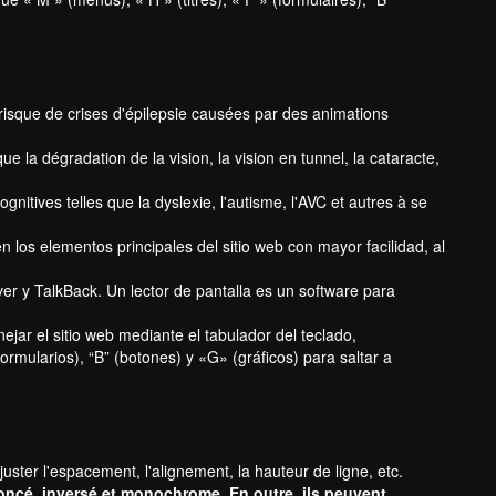
e risque de crises d'épilepsie causées par des animations
e la dégradation de la vision, la vision en tunnel, la cataracte,
gnitives telles que la dyslexie, l'autisme, l'AVC et autres à se
los elementos principales del sitio web con mayor facilidad, al
r y TalkBack. Un lector de pantalla es un software para
jar el sitio web mediante el tabulador del teclado,
mularios), “B” (botones) y «G» (gráficos) para saltar a
ajuster l'espacement, l'alignement, la hauteur de ligne, etc.
, foncé, inversé et monochrome. En outre, ils peuvent