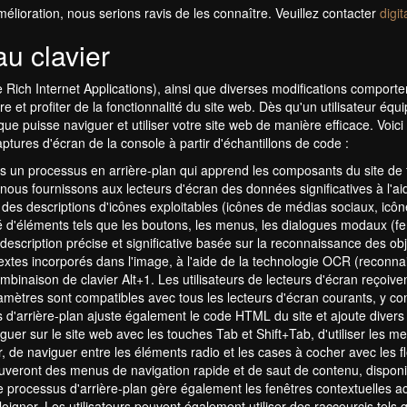
lioration, nous serions ravis de les connaître. Veuillez contacter
digi
au clavier
le Rich Internet Applications), ainsi que diverses modifications comport
 et profiter de la fonctionnalité du site web. Dès qu'un utilisateur équip
 que puisse naviguer et utiliser votre site web de manière efficace. Vo
ptures d'écran de la console à partir d'échantillons de code :
 un processus en arrière-plan qui apprend les composants du site de f
nous fournissons aux lecteurs d'écran des données significatives à l'ai
 des descriptions d'icônes exploitables (icônes de médias sociaux, icôn
ité d'éléments tels que les boutons, les menus, les dialogues modaux (fe
description précise et significative basée sur la reconnaissance des obje
 textes incorporés dans l'image, à l'aide de la technologie OCR (reconn
 combinaison de clavier Alt+1. Les utilisateurs de lecteurs d'écran reç
paramètres sont compatibles avec tous les lecteurs d'écran courants, y 
d'arrière-plan ajuste également le code HTML du site et ajoute divers 
naviguer sur le site web avec les touches Tab et Shift+Tab, d'utiliser les
er, de naviguer entre les éléments radio et les cases à cocher avec les 
 trouveront des menus de navigation rapide et de saut de contenu, dispo
Le processus d'arrière-plan gère également les fenêtres contextuelles ac
igner. Les utilisateurs peuvent également utiliser des raccourcis tels q