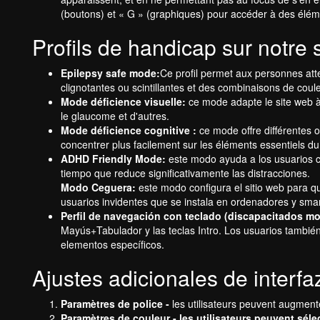
(boutons) et « G » (graphiques) pour accéder à des élém
Profils de handicap sur notre 
Epilepsy safe mode:
Ce profil permet aux personnes attei
clignotantes ou scintillantes et des combinaisons de coul
Mode déficience visuelle:
ce mode adapte le site web à l
le glaucome et d'autres.
Mode déficience cognitive :
ce mode offre différentes o
concentrer plus facilement sur les éléments essentiels du
ADHD Friendly Mode:
este modo ayuda a los usuarios co
tiempo que reduce significativamente las distracciones.
Modo Ceguera:
este modo configura el sitio web para q
usuarios invidentes que se instala en ordenadores y smar
Perfil de navegación con teclado (discapacitados mo
Mayús+Tabulador y las teclas Intro. Los usuarios también
elementos específicos.
Ajustes adicionales de interfa
Paramètres de police -
les utilisateurs peuvent augmenter
Paramètres de couleur - les utilisateurs peuvent sélec