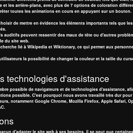
e et les arrière-plans, avec plus de 7 options de coloration différe
rrêter toutes les animations en cours en appuyant sur un bouton.
hoisir de mettre en évidence les éléments importants tels que les l
lés.
ifs auditifs peuvent ressentir des maux de tête ou d'autres probl
e du site web.
cherche lié à Wikipedia et Wiktionary, ce qui permet aux personne
lisateurs la possibilité de changer la couleur et la taille du curse
s technologies d'assistance
ombre possible de navigateurs et de technologies d'assistance, afin
ations possible. C'est pourquoi nous avons travaillé très dur pou
teurs, notamment Google Chrome, Mozilla Firefox, Apple Safari, O
AC.
ions
acun d'adapter le site web à ses besoins, il se peut que certaine