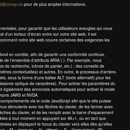
tal@covap.es
pour de plus amples informations.
ementales, pour garantir que les utilisateurs aveugles qui nous
é d'un lecteur d'écran entre sur votre site web, il est
ici comment notre site web couvre certaines des exigences les
ond en comble, afin de garantir une conformité continue,
de de l'ensemble d'attributs ARIA ( ). Par exemple, nous
es de recherche, icônes de panier, etc.) ; des conseils de
nêtres contextuelles) et autres. En outre, le processus d'arrière-
ts, sous la forme d'une balise ALT (texte alternatif) pour les
aissance optique de caractères). Pour activer les paramètres du
oivent également des annonces automatiques pour activer le mode
compris JAWS et NVDA.
comportements via le code JavaScript afin que le site puisse
 menus déroulants avec les flèches du clavier, de les fermer avec
flèches du clavier, et de les remplir avec la barre d'espacement
nibles à tout moment en appuyant sur Alt+1, ou en tant que
tivées en déplaçant le focus du clavier vers elles dès qu'elles
ue « M » (menus), « H » (titres), « F » (formulaires), “B”