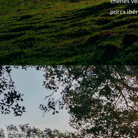
chênes ver
porcs ibé