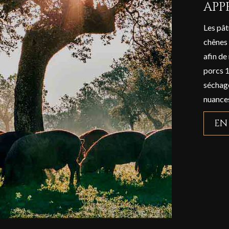
APP
Les pât
chênes 
afin de
porcs 1
séchage
nuances
EN